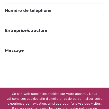
Numéro de téléphone
Entreprise/structure
Message
En soumettant ce formulaire, vous acceptez
Ce site web stocke les cookies sur votre appareil. Nous
que les informations saisies soient exploitées dans
utilisons ces cookies afin d'améliorer et de personnaliser votre
le cadre de la demande de devis et de la relation
expérience de navigation, ainsi que pour l'analyse des visites.
commerciale qui peut en découler
Pour en savoir plus veuillez consulter notre politique de