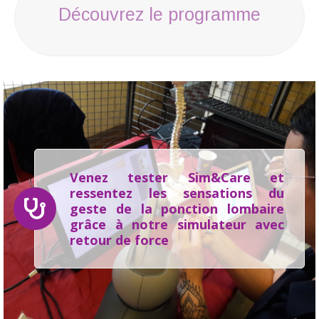
Découvrez le programme
Venez tester Sim&Care et
ressentez les sensations du
geste de la ponction lombaire
grâce à notre simulateur avec
retour de force