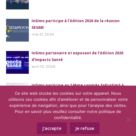
InSimo participe à l’édition 2026 de la réunion
SESAM
mai 21, 2026
InSimo partenaire et exposant de l’édition 2026
d’Impacts Santé
avril 10, 2026
InSimo participe au 14ème congrès SoFraSimS à
Bordeaux
Ce site web stocke les cookies sur votre appareil. Nous
mars 25, 2026
utilisons ces cookies afin d'améliorer et de personnaliser votre
expérience de navigation, ainsi que pour l'analyse des visites.
Pour en savoir plus veuillez consulter notre politique de
confidentialité.
J'accepte
Je refuse